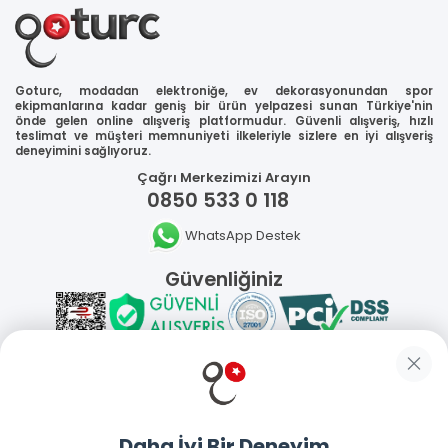
Goturc, modadan elektroniğe, ev dekorasyonundan spor
ekipmanlarına kadar geniş bir ürün yelpazesi sunan Türkiye'nin
önde gelen online alışveriş platformudur. Güvenli alışveriş, hızlı
teslimat ve müşteri memnuniyeti ilkeleriyle sizlere en iyi alışveriş
deneyimini sağlıyoruz.
Çağrı Merkezimizi Arayın
0850 533 0 118
WhatsApp Destek
Güvenliğiniz
Sosyal Medya
Daha İyi Bir Deneyim
Mobil Uygulamalarımız