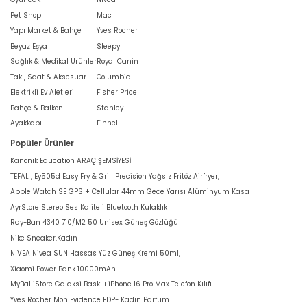
Pet Shop
Mac
Yapı Market & Bahçe
Yves Rocher
Beyaz Eşya
Sleepy
Sağlık & Medikal Ürünler
Royal Canin
Takı, Saat & Aksesuar
Columbia
Elektrikli Ev Aletleri
Fisher Price
Bahçe & Balkon
Stanley
Ayakkabı
Einhell
Popüler Ürünler
Kanonik Education ARAÇ ŞEMSİYESİ
TEFAL , Ey505d Easy Fry & Grill Precision Yağsız Fritöz Airfryer,
Apple Watch SE GPS + Cellular 44mm Gece Yarısı Alüminyum Kasa
AyrStore Stereo Ses Kaliteli Bluetooth Kulaklık
Ray-Ban 4340 710/M2 50 Unisex Güneş Gözlüğü
Nike Sneaker,Kadın
NIVEA Nivea SUN Hassas Yüz Güneş Kremi 50ml,
Xiaomi Power Bank 10000mAh
MyBalliStore Galaksi Baskılı iPhone 16 Pro Max Telefon Kılıfı
Yves Rocher Mon Evidence EDP- Kadın Parfüm