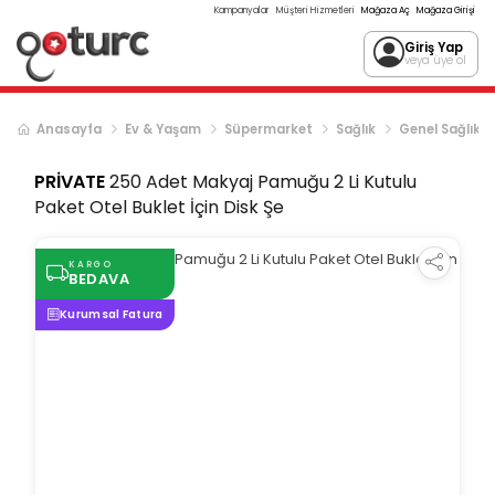
Kampanyalar
Müşteri Hizmetleri
Mağaza Aç
Mağaza Girişi
Giriş Yap
veya üye ol
Anasayfa
Ev & Yaşam
Süpermarket
Sağlık
Genel Sağlık
PRİVATE
250 Adet Makyaj Pamuğu 2 Li Kutulu
Paket Otel Buklet İçin Disk Şe
KARGO
BEDAVA
Kurumsal Fatura