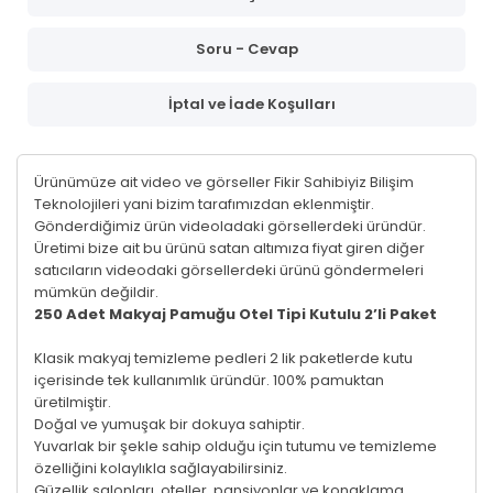
Soru - Cevap
İptal ve İade Koşulları
Ürünümüze ait video ve görseller Fikir Sahibiyiz Bilişim
Teknolojileri yani bizim tarafımızdan eklenmiştir.
Gönderdiğimiz ürün videoladaki görsellerdeki üründür.
Üretimi bize ait bu ürünü satan altımıza fiyat giren diğer
satıcıların videodaki görsellerdeki ürünü göndermeleri
mümkün değildir.
250 Adet Makyaj Pamuğu Otel Tipi Kutulu 2’li Paket
Klasik makyaj temizleme pedleri 2 lik paketlerde kutu
içerisinde tek kullanımlık üründür. 100% pamuktan
üretilmiştir.
Doğal ve yumuşak bir dokuya sahiptir.
Yuvarlak bir şekle sahip olduğu için tutumu ve temizleme
özelliğini kolaylıkla sağlayabilirsiniz.
Güzellik salonları, oteller, pansiyonlar ve konaklama