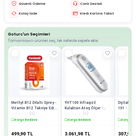
Güvenli Ödeme
Canlı Destek
Kolay İade
Kredi Kartına Taksit
Goturc'un Seçimleri
Tamamlayıcı ürünleri seç, tek seferde sepete ekle.
Methyl B12 Dilaltı Sprey -
YHT100 İnfraqızıl
Dijital T
Vitamin B12 Takviye Edici
Kulaktan Ateş Ölçer -
101 - Hızl
☆
☆
☆
☆
☆
(
0
)
☆
☆
☆
☆
☆
(
0
)
☆
☆
☆
☆
☆
Gıda - 1000 µg
Hızlı ve Hassas Sıcaklık
Sıcaklık 
(Metilkobalamin) - 10 ml
Ölçümü
Kargo Bedava
Kargo Bedava
Kargo B
499,90
TL
3.061,98
TL
307,98