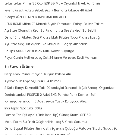
Lelas Lelas Prime 38 Cool EDP 55 ML – Oryantal Erkek Parfümü
levent Fırsat Paketi Bebek Bezi 7 Numara Xxlarge 40 Adet
Sleepy YÜZEY TEMİZLİK HAVLUSU 100 ADET
UFUK HOME Milas 211 Masalı Siyah Fermuarlı Bahçe Balkon Takımı
AyrStore Otomatik Kedi Su Pınarı Ultra Sessiz Kedi Su Sebili
Delta 10 lu Pilates Seti Pilates Matı Pilates Topu Pilates Lastiği
AyrStore Saç Düzleştirici Ve Maşa İkili Saç Şekillendirici
Philips 5000 Serisi Islak Kuru Robot Süpürge
Royal Canin Motherbaby Cat 34 Anne Ve Yavru Kedi Maması
En Favori Ürünler
İsego Emoji Yumurtlayan Kurşun Kalem 4'lü
Ayakkabılık Ahşap Çubuklu 4 Bölmeli
2 Katlı Banyo Kozmetik Takı Düzenleyici Baharatlık Çok Amaçlı Organizer
Besinistanbul PSSPOR 2 Adet 3KG Pembe Renk Dambıl Seti
Formeya Fermuarlı 6 Adet Beyaz Yastık Koruyucu Alez
İnci Ağda Spatula 100lü
Pembe Ton Eşitleyici (Pink Tone-Up) Güneş Kremi SPF 50
Maru.Derm Su Bazlı Güçlendirici Kaş & Kirpik Serumu
Delta Squat Pilates Jimnastik Egzersiz Çubuğu Portable Studio Squat Bar