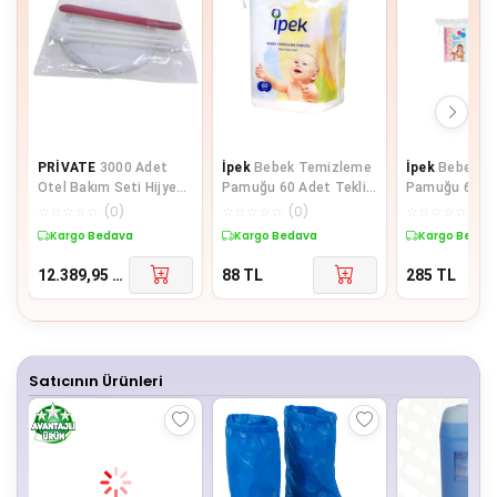
PRİVATE
3000 Adet
İpek
Bebek Temizleme
İpek
Bebek T
Otel Bakım Seti Hijyen
Pamuğu 60 Adet Tekli
Pamuğu 60 Lı + Be
Seti Poşetli Makyaj
Pk
Kulak Çöp 60 L
☆
☆
☆
☆
☆
(
0
)
☆
☆
☆
☆
☆
(
0
)
☆
☆
☆
☆
☆
(
0
)
Pamuğu 2 li
Kargo Bedava
Kargo Bedava
Kargo Bedav
12.389,95
TL
88
TL
285
TL
Satıcının Ürünleri