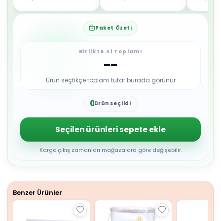
Paket Özeti
Birlikte Al Toplamı
--
Ürün seçtikçe toplam tutar burada görünür
0
ürün seçildi
1
2
3
Seçilen ürünleri sepete ekle
4
5
6
Kargo çıkış zamanları mağazalara göre değişebilir.
7
8
9
Benzer Ürünler