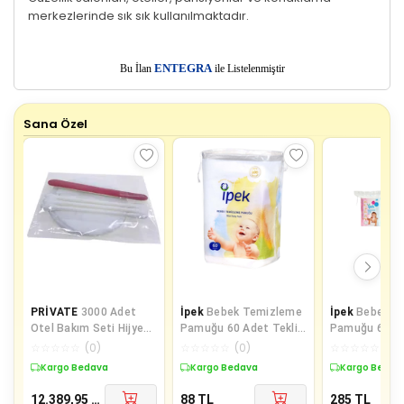
merkezlerinde sık sık kullanılmaktadır.
E
Bu İlan
NTEGRA
ile Listelenmiştir
Sana Özel
PRİVATE
3000 Adet
İpek
Bebek Temizleme
İpek
Bebek T
Otel Bakım Seti Hijyen
Pamuğu 60 Adet Tekli
Pamuğu 60 Lı + Be
Seti Poşetli Makyaj
Pk
Kulak Çöp 60 L
☆
☆
☆
☆
☆
(
0
)
☆
☆
☆
☆
☆
(
0
)
☆
☆
☆
☆
☆
(
0
)
Pamuğu 2 li
Kargo Bedava
Kargo Bedava
Kargo Bedav
12.389,95
TL
88
TL
285
TL