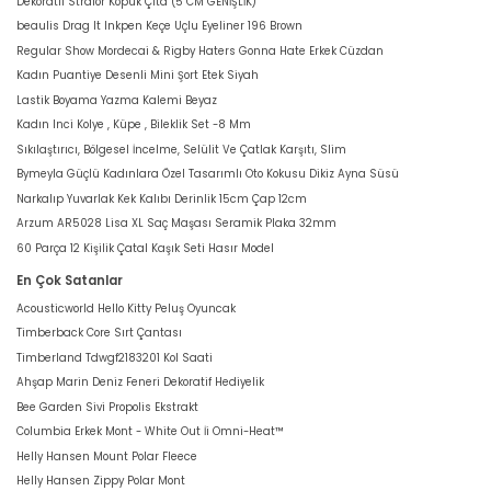
Dekoratif Strafor Köpük Çıta (5 CM GENİŞLİK)
beaulis Drag It Inkpen Keçe Uçlu Eyeliner 196 Brown
Regular Show Mordecai & Rigby Haters Gonna Hate Erkek Cüzdan
Kadın Puantiye Desenli Mini Şort Etek Siyah
Lastik Boyama Yazma Kalemi Beyaz
Kadın Inci Kolye , Küpe , Bileklik Set -8 Mm
Sıkılaştırıcı, Bölgesel İncelme, Selülit Ve Çatlak Karşıtı, Slim
Bymeyla Güçlü Kadınlara Özel Tasarımlı Oto Kokusu Dikiz Ayna Süsü
Narkalıp Yuvarlak Kek Kalıbı Derinlik 15cm Çap 12cm
Arzum AR5028 Lisa XL Saç Maşası Seramik Plaka 32mm
60 Parça 12 Kişilik Çatal Kaşık Seti Hasır Model
En Çok Satanlar
Acousticworld Hello Kitty Peluş Oyuncak
Timberback Core Sırt Çantası
Timberland Tdwgf2183201 Kol Saati
Ahşap Marin Deniz Feneri Dekoratif Hediyelik
Bee Garden Sivi Propolis Ekstrakt
Columbia Erkek Mont - White Out İi Omni-Heat™
Helly Hansen Mount Polar Fleece
Helly Hansen Zippy Polar Mont