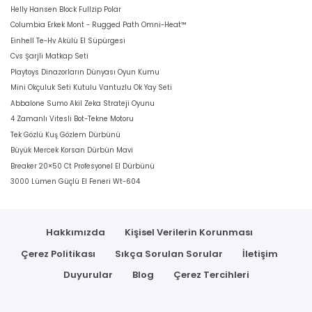
Helly Hansen Block Fullzip Polar
Columbia Erkek Mont - Rugged Path Omni-Heat™
Einhell Te-Hv Akülü El Süpürgesi
Cvs Şarjli Matkap Seti
Playtoys Dinazorların Dünyası Oyun Kumu
Mini Okçuluk Seti Kutulu Vantuzlu Ok Yay Seti
Abbalone Sumo Akil Zeka Strateji Oyunu
4 Zamanlı Vitesli Bot-Tekne Motoru
Tek Gözlü Kuş Gözlem Dürbünü
Büyük Mercek Korsan Dürbün Mavi
Breaker 20×50 Ct Profesyonel El Dürbünü
3000 Lümen Güçlü El Feneri Wt-604
Hakkımızda
Kişisel Verilerin Korunması
Çerez Politikası
Sıkça Sorulan Sorular
İletişim
Duyurular
Blog
Çerez Tercihleri