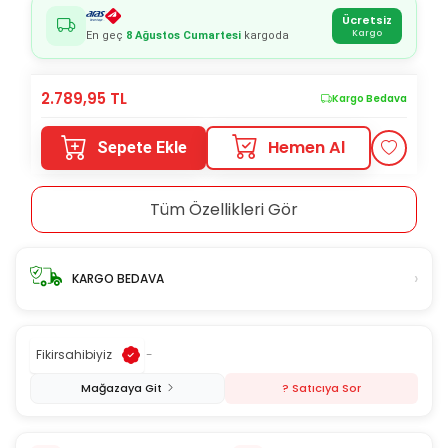
Ücretsiz
Kargo
En geç
8 Ağustos Cumartesi
kargoda
2.789,95
TL
Kargo Bedava
Hemen Al
Sepete Ekle
Tüm Özellikleri Gör
›
KARGO BEDAVA
Fikirsahibiyiz
-
Mağazaya Git
? Satıcıya Sor