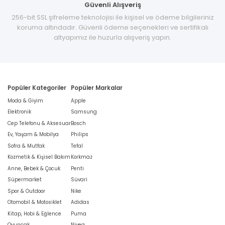
Güvenli Alışveriş
256-bit SSL şifreleme teknolojisi ile kişisel ve ödeme bilgileriniz
koruma altındadır. Güvenli ödeme seçenekleri ve sertifikalı
altyapımız ile huzurla alışveriş yapın.
Popüler Kategoriler
Popüler Markalar
Moda & Giyim
Apple
Elektronik
Samsung
Cep Telefonu & Aksesuar
Bosch
Ev, Yaşam & Mobilya
Philips
Sofra & Mutfak
Tefal
Kozmetik & Kişisel Bakım
Korkmaz
Anne, Bebek & Çocuk
Penti
Süpermarket
Süvari
Spor & Outdoor
Nike
Otomobil & Motosiklet
Adidas
Kitap, Hobi & Eğlence
Puma
Oyuncak
Nivea