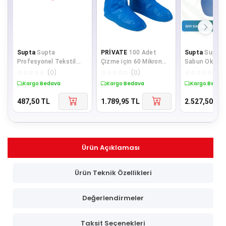
Supta
Supta
PRİVATE
100 Adet
Supta
Supta S
Profesyonel Tekstil
Çizme için 60 Mikron
Sabun Okyan
Oda Parfümü Spring
Galoş Plastik
Ferahlığı 30 Li
☆
☆
☆
☆
☆
(
0
)
☆
☆
☆
☆
☆
(
0
)
☆
☆
☆
☆
☆
(
0
)
0.75 Litre
Kaymayan Sıvı Geçirme
Kargo Bedava
Kargo Bedava
Kargo Bedav
487,50
TL
1.789,95
TL
2.527,50
TL
Ürün Açıklaması
Ürün Teknik Özellikleri
Değerlendirmeler
Taksit Seçenekleri