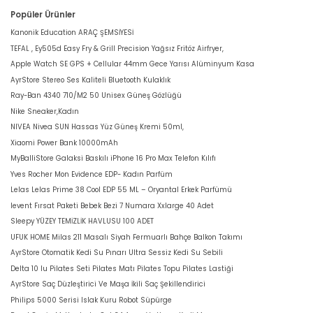
Popüler Ürünler
Kanonik Education ARAÇ ŞEMSİYESİ
TEFAL , Ey505d Easy Fry & Grill Precision Yağsız Fritöz Airfryer,
Apple Watch SE GPS + Cellular 44mm Gece Yarısı Alüminyum Kasa
AyrStore Stereo Ses Kaliteli Bluetooth Kulaklık
Ray-Ban 4340 710/M2 50 Unisex Güneş Gözlüğü
Nike Sneaker,Kadın
NIVEA Nivea SUN Hassas Yüz Güneş Kremi 50ml,
Xiaomi Power Bank 10000mAh
MyBalliStore Galaksi Baskılı iPhone 16 Pro Max Telefon Kılıfı
Yves Rocher Mon Evidence EDP- Kadın Parfüm
Lelas Lelas Prime 38 Cool EDP 55 ML – Oryantal Erkek Parfümü
levent Fırsat Paketi Bebek Bezi 7 Numara Xxlarge 40 Adet
Sleepy YÜZEY TEMİZLİK HAVLUSU 100 ADET
UFUK HOME Milas 211 Masalı Siyah Fermuarlı Bahçe Balkon Takımı
AyrStore Otomatik Kedi Su Pınarı Ultra Sessiz Kedi Su Sebili
Delta 10 lu Pilates Seti Pilates Matı Pilates Topu Pilates Lastiği
AyrStore Saç Düzleştirici Ve Maşa İkili Saç Şekillendirici
Philips 5000 Serisi Islak Kuru Robot Süpürge