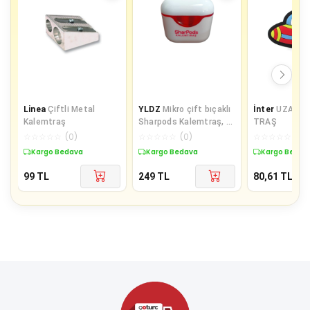
Linea
Çiftli Metal
YLDZ
Mikro çift bıçaklı
İnter
UZAY K
Kalemtraş
Sharpods Kalemtraş, 4
TRAŞ
farklı renk seçeneği
☆
☆
☆
☆
☆
(
0
)
☆
☆
☆
☆
☆
(
0
)
☆
☆
☆
☆
☆
(
0
)
Kargo Bedava
Kargo Bedava
Kargo Bedav
99
TL
249
TL
80,61
TL