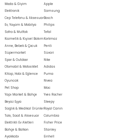
Moda & Giyim
Apple
Elektronik
Samsung
Cep Telefonu & Aksesuar
Bosch
Ev, Yaşam & Mobilya
Philips
Sofra & Mutfak
Tefal
Kozmetik & Kişisel Bakım
Korkmaz
Anne, Bebek & Çocuk
Penti
Süpermarket
Süvari
Spor & Outdoor
Nike
Otomobil & Motosiklet
Adidas
Kitap, Hobi & Eğlence
Puma
Oyuncak
Nivea
Pet Shop
Mac
Yapı Market & Bahçe
Yves Rocher
Beyaz Eşya
Sleepy
Sağlık & Medikal Ürünler
Royal Canin
Takı, Saat & Aksesuar
Columbia
Elektrikli Ev Aletleri
Fisher Price
Bahçe & Balkon
Stanley
Ayakkabı
Einhell