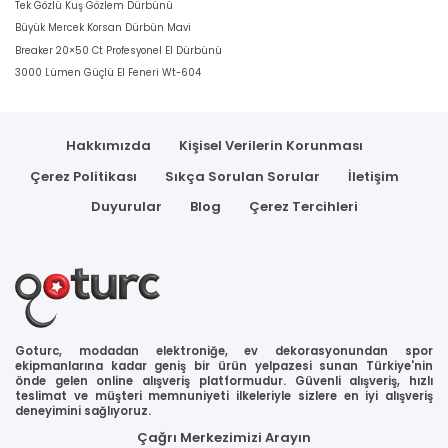
Tek Gözlü Kuş Gözlem Dürbünü
Büyük Mercek Korsan Dürbün Mavi
Breaker 20×50 Ct Profesyonel El Dürbünü
3000 Lümen Güçlü El Feneri Wt-604
Hakkımızda
Kişisel Verilerin Korunması
Çerez Politikası
Sıkça Sorulan Sorular
İletişim
Duyurular
Blog
Çerez Tercihleri
Goturc, modadan elektroniğe, ev dekorasyonundan spor
ekipmanlarına kadar geniş bir ürün yelpazesi sunan Türkiye'nin
önde gelen online alışveriş platformudur. Güvenli alışveriş, hızlı
teslimat ve müşteri memnuniyeti ilkeleriyle sizlere en iyi alışveriş
deneyimini sağlıyoruz.
Çağrı Merkezimizi Arayın