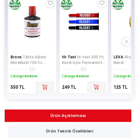
Brons
Tahta Kalem
Hi-Text
Hı-text 830 Pc
LEVA
45x100 
Mürekkebi 100 Cc
Kesik Uçlu Permanent
Bandı
Kırmızı Tahta Kalem
Marker Koli Kalemi 3
☆
☆
☆
☆
☆
(
0
)
☆
☆
☆
☆
☆
(
0
)
☆
☆
☆
☆
☆
(
0
)
Mürekkebi (6 LI
Renk
Kargo Bedava
Kargo Bedava
Kargo Bedav
550
TL
249
TL
125
TL
Ürün Açıklaması
Ürün Teknik Özellikleri