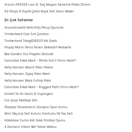
Arzum AR5028 Lisa XL Saç Maşası Seramik Plaka 32mm
60 Parça 12 Kişilik Çatal Kaşık Seti Hasır Model
En Çok Satanlar
Acousticworld Hello Kitty Peluş Oyuncak
Timberback Core Sırt Çantası
Timberland Tdwgf2183201 Kol Saati
Ahşap Marin Deniz Feneri Dekoratif Hediyelik
Bee Garden Sivi Propolis Ekstrakt
Columbia Erkek Mont - White Out İi Omni-Heat™
Helly Hansen Mount Polar Fleece
Helly Hansen Zippy Polar Mont
Helly Hansen Block Fullzip Polar
Columbia Erkek Mont - Rugged Path Omni-Heat™
Einhell Te-Hv Akülü El Süpürgesi
Cvs Şarjli Matkap Seti
Playtoys Dinazorların Dünyası Oyun Kumu
Mini Okçuluk Seti Kutulu Vantuzlu Ok Yay Seti
Abbalone Sumo Akil Zeka Strateji Oyunu
4 Zamanlı Vitesli Bot-Tekne Motoru