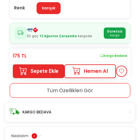
Renk
karışık
Ücretsiz
Kargo
En geç
12 Ağustos Çarşamba
kargoda
175
TL
Kargo Bedava
Hemen Al
Sepete Ekle
Tüm Özellikleri Gör
›
KARGO BEDAVA
Nealalım
-