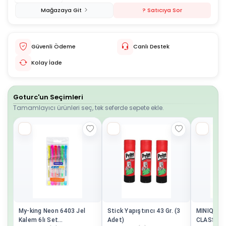
Mağazaya Git
? Satıcıya Sor
Güvenli Ödeme
Canlı Destek
Kolay İade
Goturc'un Seçimleri
Tamamlayıcı ürünleri seç, tek seferde sepete ekle.
My-king Neon 6403 Jel
Stick Yapıştırıcı 43 Gr. (3
MINIQ CI
Kalem 6lı Set
Adet)
CLASSIC 