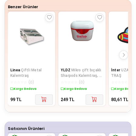
Benzer Ürünler
Linea
Çiftli Metal
YLDZ
Mikro çift bıçaklı
İnter
UZAY K
Kalemtraş
Sharpods Kalemtraş, 4
TRAŞ
farklı renk seçeneği
☆
☆
☆
☆
☆
(
0
)
☆
☆
☆
☆
☆
(
0
)
☆
☆
☆
☆
☆
(
0
)
Kargo Bedava
Kargo Bedava
Kargo Bedav
99
TL
249
TL
80,61
TL
Satıcının Ürünleri