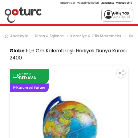
Kampanyalar
Müşteri Hizmetleri
Mağaza Aç
Mağaza Girişi
Giriş Yap
veya üye ol
Anasayfa
Kitap & Eğlence
Kırtasiye & Ofis Malzemeleri
Kırta
Globe
10,6 Cm Kalemtıraşlı Hediyeli Dünya Küresi
2400
KARGO
BEDAVA
Kurumsal Fatura