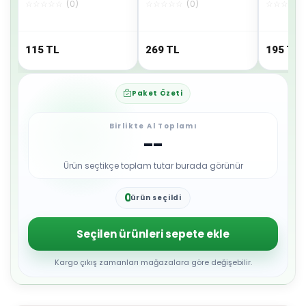
☆
☆
☆
☆
☆
(
0
)
☆
☆
☆
☆
☆
(
0
)
☆
☆
☆
☆
☆
Pe02227jkoon6
OYUNCAK
115
TL
269
TL
195
TL
Paket Özeti
Birlikte Al Toplamı
--
Ürün seçtikçe toplam tutar burada görünür
0
ürün seçildi
1
2
3
Seçilen ürünleri sepete ekle
4
5
6
Kargo çıkış zamanları mağazalara göre değişebilir.
7
8
9