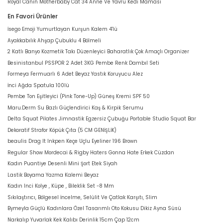
Royal Canin Motherbaby Cat 34 Anne Ve Yavru Kedi Maması
En Favori Ürünler
İsego Emoji Yumurtlayan Kurşun Kalem 4'lü
Ayakkabılık Ahşap Çubuklu 4 Bölmeli
2 Katlı Banyo Kozmetik Takı Düzenleyici Baharatlık Çok Amaçlı Organizer
Besinistanbul PSSPOR 2 Adet 3KG Pembe Renk Dambıl Seti
Formeya Fermuarlı 6 Adet Beyaz Yastık Koruyucu Alez
İnci Ağda Spatula 100lü
Pembe Ton Eşitleyici (Pink Tone-Up) Güneş Kremi SPF 50
Maru.Derm Su Bazlı Güçlendirici Kaş & Kirpik Serumu
Delta Squat Pilates Jimnastik Egzersiz Çubuğu Portable Studio Squat Bar
Dekoratif Strafor Köpük Çıta (5 CM GENİŞLİK)
beaulis Drag It Inkpen Keçe Uçlu Eyeliner 196 Brown
Regular Show Mordecai & Rigby Haters Gonna Hate Erkek Cüzdan
Kadın Puantiye Desenli Mini Şort Etek Siyah
Lastik Boyama Yazma Kalemi Beyaz
Kadın Inci Kolye , Küpe , Bileklik Set -8 Mm
Sıkılaştırıcı, Bölgesel İncelme, Selülit Ve Çatlak Karşıtı, Slim
Bymeyla Güçlü Kadınlara Özel Tasarımlı Oto Kokusu Dikiz Ayna Süsü
Narkalıp Yuvarlak Kek Kalıbı Derinlik 15cm Çap 12cm