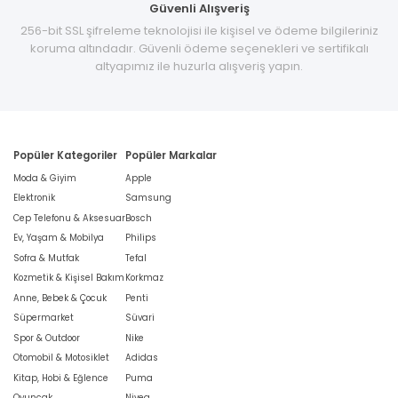
Güvenli Alışveriş
256-bit SSL şifreleme teknolojisi ile kişisel ve ödeme bilgileriniz
koruma altındadır. Güvenli ödeme seçenekleri ve sertifikalı
altyapımız ile huzurla alışveriş yapın.
Popüler Kategoriler
Popüler Markalar
Moda & Giyim
Apple
Elektronik
Samsung
Cep Telefonu & Aksesuar
Bosch
Ev, Yaşam & Mobilya
Philips
Sofra & Mutfak
Tefal
Kozmetik & Kişisel Bakım
Korkmaz
Anne, Bebek & Çocuk
Penti
Süpermarket
Süvari
Spor & Outdoor
Nike
Otomobil & Motosiklet
Adidas
Kitap, Hobi & Eğlence
Puma
Oyuncak
Nivea