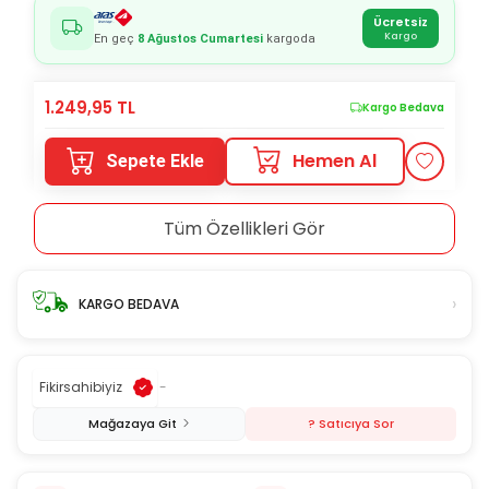
Ücretsiz
Kargo
En geç
8 Ağustos Cumartesi
kargoda
1.249,95
TL
Kargo Bedava
Hemen Al
Sepete Ekle
Tüm Özellikleri Gör
›
KARGO BEDAVA
Fikirsahibiyiz
-
Mağazaya Git
? Satıcıya Sor