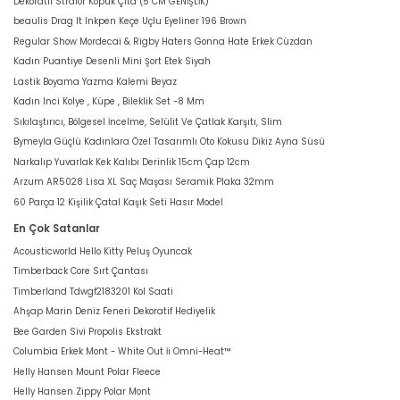
Dekoratif Strafor Köpük Çıta (5 CM GENİŞLİK)
beaulis Drag It Inkpen Keçe Uçlu Eyeliner 196 Brown
Regular Show Mordecai & Rigby Haters Gonna Hate Erkek Cüzdan
Kadın Puantiye Desenli Mini Şort Etek Siyah
Lastik Boyama Yazma Kalemi Beyaz
Kadın Inci Kolye , Küpe , Bileklik Set -8 Mm
Sıkılaştırıcı, Bölgesel İncelme, Selülit Ve Çatlak Karşıtı, Slim
Bymeyla Güçlü Kadınlara Özel Tasarımlı Oto Kokusu Dikiz Ayna Süsü
Narkalıp Yuvarlak Kek Kalıbı Derinlik 15cm Çap 12cm
Arzum AR5028 Lisa XL Saç Maşası Seramik Plaka 32mm
60 Parça 12 Kişilik Çatal Kaşık Seti Hasır Model
En Çok Satanlar
Acousticworld Hello Kitty Peluş Oyuncak
Timberback Core Sırt Çantası
Timberland Tdwgf2183201 Kol Saati
Ahşap Marin Deniz Feneri Dekoratif Hediyelik
Bee Garden Sivi Propolis Ekstrakt
Columbia Erkek Mont - White Out İi Omni-Heat™
Helly Hansen Mount Polar Fleece
Helly Hansen Zippy Polar Mont