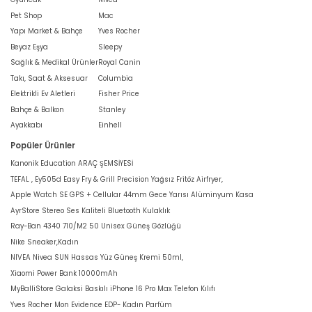
Pet Shop
Mac
Yapı Market & Bahçe
Yves Rocher
Beyaz Eşya
Sleepy
Sağlık & Medikal Ürünler
Royal Canin
Takı, Saat & Aksesuar
Columbia
Elektrikli Ev Aletleri
Fisher Price
Bahçe & Balkon
Stanley
Ayakkabı
Einhell
Popüler Ürünler
Kanonik Education ARAÇ ŞEMSİYESİ
TEFAL , Ey505d Easy Fry & Grill Precision Yağsız Fritöz Airfryer,
Apple Watch SE GPS + Cellular 44mm Gece Yarısı Alüminyum Kasa
AyrStore Stereo Ses Kaliteli Bluetooth Kulaklık
Ray-Ban 4340 710/M2 50 Unisex Güneş Gözlüğü
Nike Sneaker,Kadın
NIVEA Nivea SUN Hassas Yüz Güneş Kremi 50ml,
Xiaomi Power Bank 10000mAh
MyBalliStore Galaksi Baskılı iPhone 16 Pro Max Telefon Kılıfı
Yves Rocher Mon Evidence EDP- Kadın Parfüm