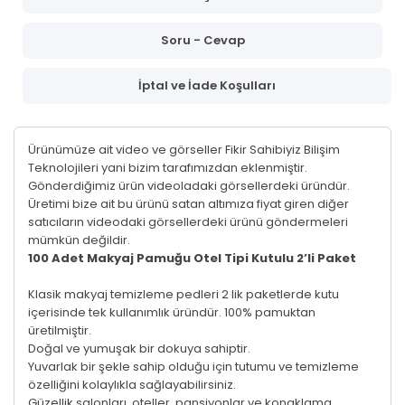
Soru - Cevap
İptal ve İade Koşulları
Ürünümüze ait video ve görseller Fikir Sahibiyiz Bilişim
Teknolojileri yani bizim tarafımızdan eklenmiştir.
Gönderdiğimiz ürün videoladaki görsellerdeki üründür.
Üretimi bize ait bu ürünü satan altımıza fiyat giren diğer
satıcıların videodaki görsellerdeki ürünü göndermeleri
mümkün değildir.
100 Adet Makyaj Pamuğu Otel Tipi Kutulu 2’li Paket
Klasik makyaj temizleme pedleri 2 lik paketlerde kutu
içerisinde tek kullanımlık üründür. 100% pamuktan
üretilmiştir.
Doğal ve yumuşak bir dokuya sahiptir.
Yuvarlak bir şekle sahip olduğu için tutumu ve temizleme
özelliğini kolaylıkla sağlayabilirsiniz.
Güzellik salonları, oteller, pansiyonlar ve konaklama