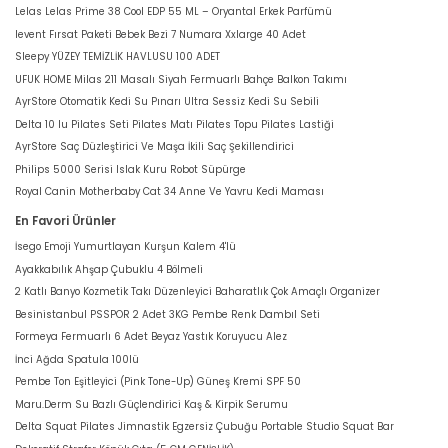
Lelas Lelas Prime 38 Cool EDP 55 ML – Oryantal Erkek Parfümü
levent Fırsat Paketi Bebek Bezi 7 Numara Xxlarge 40 Adet
Sleepy YÜZEY TEMİZLİK HAVLUSU 100 ADET
UFUK HOME Milas 211 Masalı Siyah Fermuarlı Bahçe Balkon Takımı
AyrStore Otomatik Kedi Su Pınarı Ultra Sessiz Kedi Su Sebili
Delta 10 lu Pilates Seti Pilates Matı Pilates Topu Pilates Lastiği
AyrStore Saç Düzleştirici Ve Maşa İkili Saç Şekillendirici
Philips 5000 Serisi Islak Kuru Robot Süpürge
Royal Canin Motherbaby Cat 34 Anne Ve Yavru Kedi Maması
En Favori Ürünler
İsego Emoji Yumurtlayan Kurşun Kalem 4'lü
Ayakkabılık Ahşap Çubuklu 4 Bölmeli
2 Katlı Banyo Kozmetik Takı Düzenleyici Baharatlık Çok Amaçlı Organizer
Besinistanbul PSSPOR 2 Adet 3KG Pembe Renk Dambıl Seti
Formeya Fermuarlı 6 Adet Beyaz Yastık Koruyucu Alez
İnci Ağda Spatula 100lü
Pembe Ton Eşitleyici (Pink Tone-Up) Güneş Kremi SPF 50
Maru.Derm Su Bazlı Güçlendirici Kaş & Kirpik Serumu
Delta Squat Pilates Jimnastik Egzersiz Çubuğu Portable Studio Squat Bar