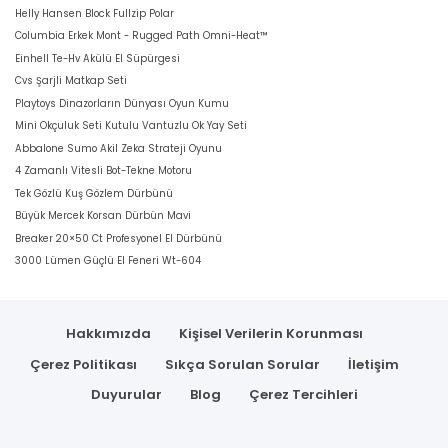
Helly Hansen Block Fullzip Polar
Columbia Erkek Mont - Rugged Path Omni-Heat™
Einhell Te-Hv Akülü El Süpürgesi
Cvs Şarjli Matkap Seti
Playtoys Dinazorların Dünyası Oyun Kumu
Mini Okçuluk Seti Kutulu Vantuzlu Ok Yay Seti
Abbalone Sumo Akil Zeka Strateji Oyunu
4 Zamanlı Vitesli Bot-Tekne Motoru
Tek Gözlü Kuş Gözlem Dürbünü
Büyük Mercek Korsan Dürbün Mavi
Breaker 20×50 Ct Profesyonel El Dürbünü
3000 Lümen Güçlü El Feneri Wt-604
Hakkımızda
Kişisel Verilerin Korunması
Çerez Politikası
Sıkça Sorulan Sorular
İletişim
Duyurular
Blog
Çerez Tercihleri