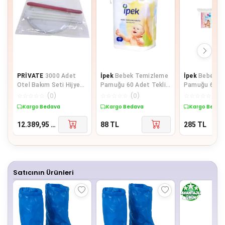
PRİVATE
3000 Adet
İpek
Bebek Temizleme
İpek
Bebek T
Otel Bakım Seti Hijyen
Pamuğu 60 Adet Tekli
Pamuğu 60 Lı + Be
Seti Poşetli Makyaj
Pk
Kulak Çöp 60 L
☆
☆
☆
☆
☆
(
0
)
☆
☆
☆
☆
☆
(
0
)
☆
☆
☆
☆
☆
(
0
)
Pamuğu 2 li
Kargo Bedava
Kargo Bedava
Kargo Bedav
12.389,95
TL
88
TL
285
TL
Satıcının Ürünleri