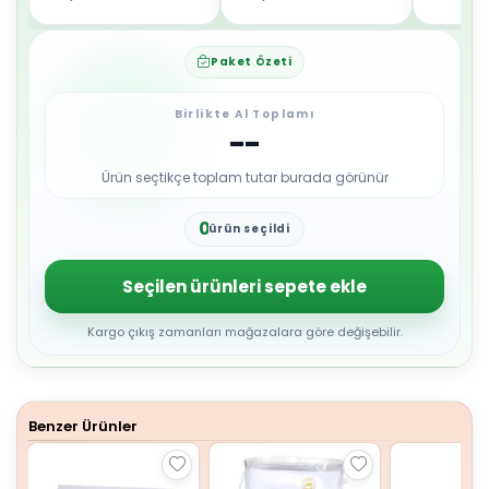
Paket Özeti
Birlikte Al Toplamı
--
Ürün seçtikçe toplam tutar burada görünür
0
ürün seçildi
1
2
3
Seçilen ürünleri sepete ekle
4
5
6
Kargo çıkış zamanları mağazalara göre değişebilir.
7
8
9
Benzer Ürünler