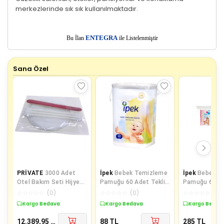
merkezlerinde sık sık kullanılmaktadır.
E
Bu İlan
NTEGRA
ile Listelenmiştir
Sana Özel
PRİVATE
3000 Adet
İpek
Bebek Temizleme
İpek
Bebek T
Otel Bakım Seti Hijyen
Pamuğu 60 Adet Tekli
Pamuğu 60 Lı + Be
Seti Poşetli Makyaj
Pk
Kulak Çöp 60 L
☆
☆
☆
☆
☆
(
0
)
☆
☆
☆
☆
☆
(
0
)
☆
☆
☆
☆
☆
(
0
)
Pamuğu 2 li
Kargo Bedava
Kargo Bedava
Kargo Bedav
12.389,95
TL
88
TL
285
TL