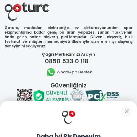
Goturc, modadan elektroniğe, ev dekorasyonundan spor
ekipmanlarına kadar geniş bir ürün yelpazesi sunan Türkiye'nin
önde gelen online alışveriş platformudur. Güvenli alışveriş, hızlı
teslimat ve müşteri memnuniyeti ilkeleriyle sizlere en iyi alışveriş
deneyimini sağlıyoruz.
Çağrı Merkezimizi Arayın
0850 533 0 118
WhatsApp Destek
Güvenliğiniz
Sosyal Medya
Daha İyi Bir Deneyim
Mobil Uygulamalarımız