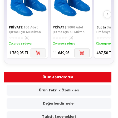
PRİVATE
100 Adet
PRİVATE
1000 Adet
Supta
Supta
Çizme için 60 Mikron
Çizme için 60 Mikron
Profesyonel T
Galoş Plastik
Galoş Plastik
Oda Parfümü 
☆
☆
☆
☆
☆
(
0
)
☆
☆
☆
☆
☆
(
0
)
☆
☆
☆
☆
☆
(
0
)
Kaymayan Sıvı Geçirme
Kaymayan Sıvı Geçirm
0.75 Litre
Kargo Bedava
Kargo Bedava
Kargo Bedav
1.789,95
TL
11.649,95
TL
487,50
TL
Ürün Açıklaması
Ürün Teknik Özellikleri
Değerlendirmeler
Taksit Seçenekleri