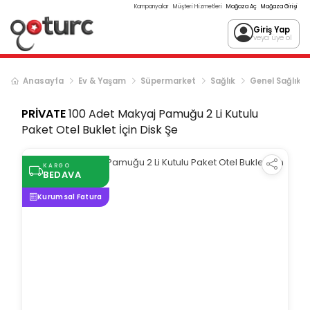
Kampanyalar
Müşteri Hizmetleri
Mağaza Aç
Mağaza Girişi
Giriş Yap
veya üye ol
Anasayfa
Ev & Yaşam
Süpermarket
Sağlık
Genel Sağlık
PRİVATE
100 Adet Makyaj Pamuğu 2 Li Kutulu
Paket Otel Buklet İçin Disk Şe
KARGO
BEDAVA
Kurumsal Fatura