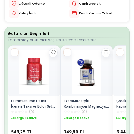
Güvenli Ödeme
Canlı Destek
Kolay İade
Kredi Kartına Taksit
Goturc'un Seçimleri
Tamamlayıcı ürünleri seç, tek seferde sepete ekle.
Gummies Iron Demir
ExtraMag Üçlü
Çörekotu
İçeren Takviye Edici Gıda
Kombinasyon Magnezyum
Kapsül 1
☆
☆
☆
☆
☆
(
0
)
☆
☆
☆
☆
☆
(
0
)
☆
☆
☆
☆
☆
60 Çiğnenebilir Jel Form
200 mg Takviye Edici Gıda
60 Tablet
Kargo Bedava
Kargo Bedava
Kargo B
543,25
TL
749,90
TL
3.444
T